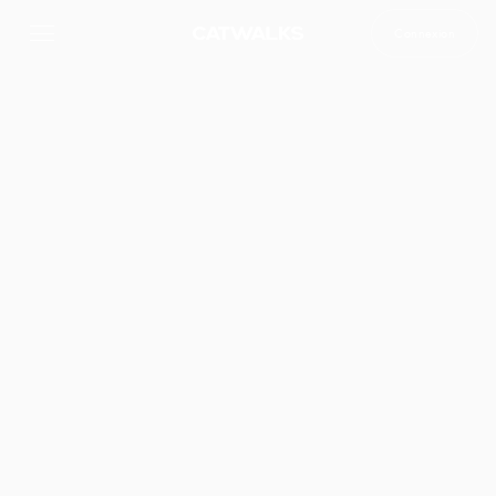
Connexion